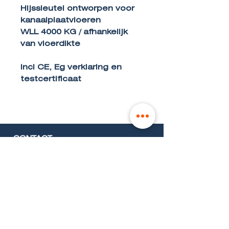
Hijssleutel ontworpen voor
kanaalplaatvloeren
WLL 4000 KG / afhankelijk
van vloerdikte
Incl CE, Eg verklaring en
testcertificaat
CONTACT
Telefoon:
0031(0)541-820280
E-mail:
info@liftingxperts.com
Kleibultweg 88 A
7575 BX Oldenzaal NL