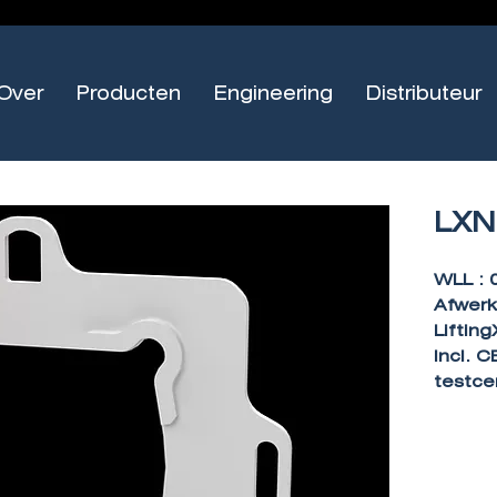
Over
Producten
Engineering
Distributeur
LXN
WLL : 
Afwerk
Lifting
Incl. C
testcer