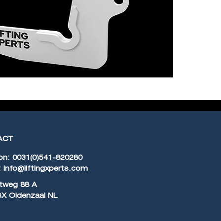
ACT
on: 0031(0)541-820280
:
info@liftingxperts.com
ltweg 88 A
BX Oldenzaal NL