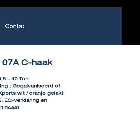
Contact
 07A C-haak
0,5 - 40 Ton
ing : Gegalvaniseerd of
Xperts wit / oranje gelakt
E, EG-verklaring en
tificaat