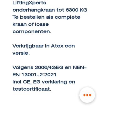
LiftingXperts
onderhangkraan tot 6300 KG
Te bestellen als complete
kraan of losse
componenten.
Verkrijgbaar in Atex een
versie.
Volgens 2006/42/EG en NEN-
EN 13001-2:2021
Incl CE, EG verklaring en
testcertificaat.
CONTACT
Telefoon:
0031(0)541-820280
E-mail:
info@liftingxperts.com